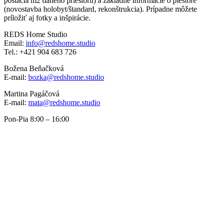
postačia m2 daného priestoru) a základné informácie o piestore
(novostavba holobyt/štandard, rekonštrukcia). Prípadne môžete
príložiť aj fotky a inšpirácie.
REDS Home Studio
Email:
info@redshome.studio
Tel.: +421 904 683 726
Božena Beňačková
E-mail:
bozka@redshome.studio
Martina Pagáčová
E-mail:
mata@redshome.studio
Pon-Pia 8:00 – 16:00